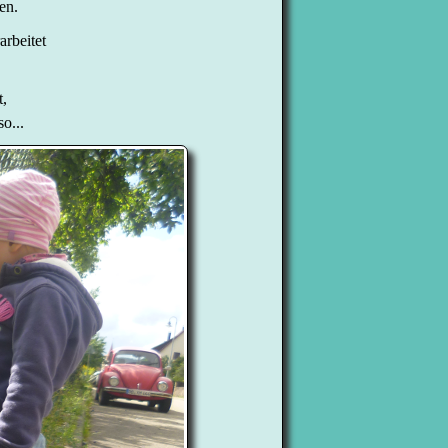
en.
arbeitet
,
o...