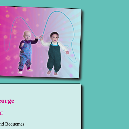
eorge
t!
 und Bequemes